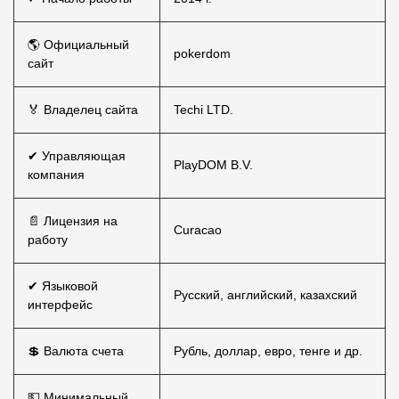
🌎 Официальный
pokerdom
сайт
🏅 Владелец сайта
Techi LTD.
✔ Управляющая
PlayDOM B.V.
компания
📄 Лицензия на
Curacao
работу
✔ Языковой
Русский, английский, казахский
интерфейс
💲 Валюта счета
Рубль, доллар, евро, тенге и др.
💵 Минимальный