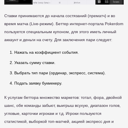
Ставки принимаются до начала состязаний (прематч) и во
время матча (Live-режим). Беттер интернет-портала Pokerdom
пользуется специальным купоном, для этого иметь личный
аккаунт и деньги на счету. Для заключения пари следует:
Нажать на коэффициент события.
Указать сумму ставки.
Выбрать тип пари (ординар, экспресс, система).
Подать заявку букмекеру.
К услугам беттора множество маркетов: тотал, фора, двойной
шанс, обе команды забьют, выигрыш всухую, диапазон голов,
угловые, карточки игрокам и т.д. Игроки пользуются
статистикой, выборкой топ-матчей, акцией экспресс дня и