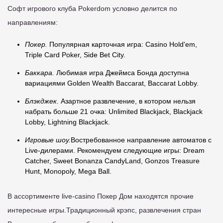
Софт игрового клуба Pokerdom условно делится по
направлениям:
Покер.
Популярная карточная игра: Casino Hold'em,
Triple Card Poker, Side Bet City.
Баккара.
Любимая игра Джеймса Бонда доступна
вариациями Golden Wealth Baccarat, Baccarat Lobby.
Блэкджек.
Азартное развлечение, в котором нельзя
набрать больше 21 очка: Unlimited Blackjack, Blackjack
Lobby, Lightning Blackjack.
Игровые шоу.
Востребованное направление автоматов с
Live-дилерами. Рекомендуем следующие игры: Dream
Catcher, Sweet Bonanza CandyLand, Gonzos Treasure
Hunt, Monopoly, Mega Ball.
В ассортименте live-casino Покер Дом находятся прочие
интересные игры.Традиционный крэпс, развлечения стран