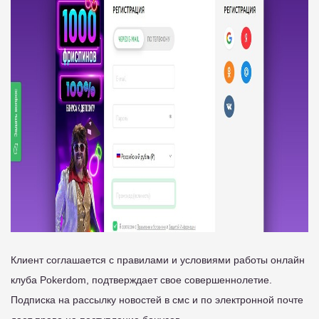
Клиент соглашается с правилами и условиями работы онлайн
клуба Pokerdom, подтверждает свое совершеннолетие.
Подписка на рассылку новостей в смс и по электронной почте