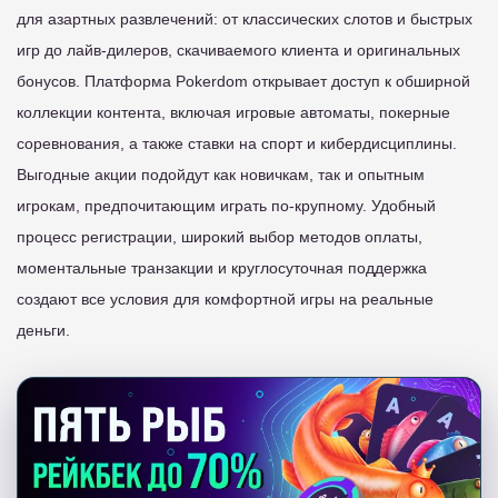
для азартных развлечений: от классических слотов и быстрых
игр до лайв-дилеров, скачиваемого клиента и оригинальных
бонусов. Платформа Pokerdom открывает доступ к обширной
коллекции контента, включая игровые автоматы, покерные
соревнования, а также ставки на спорт и кибердисциплины.
Выгодные акции подойдут как новичкам, так и опытным
игрокам, предпочитающим играть по-крупному. Удобный
процесс регистрации, широкий выбор методов оплаты,
моментальные транзакции и круглосуточная поддержка
создают все условия для комфортной игры на реальные
деньги.