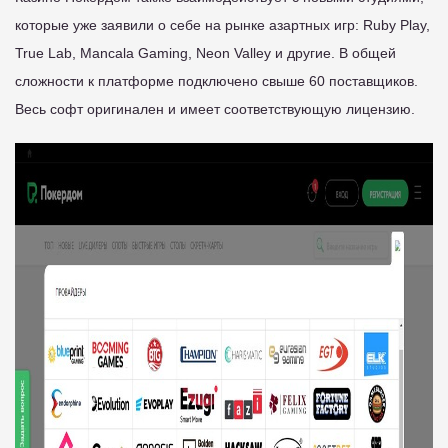
которые уже заявили о себе на рынке азартных игр: Ruby Play,
True Lab, Mancala Gaming, Neon Valley и другие. В общей
сложности к платформе подключено свыше 60 поставщиков.
Весь софт оригинален и имеет соответствующую лицензию.